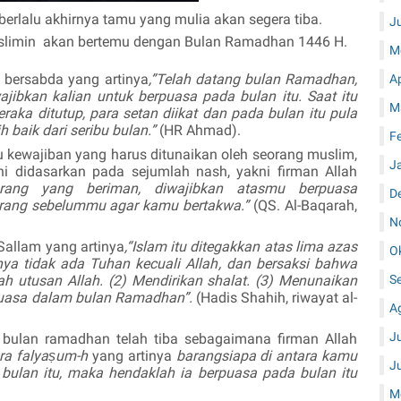
berlalu akhirnya tamu yang mulia akan segera tiba.
J
slimin
akan bertemu dengan Bulan Ramadhan 1446 H.
M
m bersabda yang artinya
,”Telah datang bulan Ramadhan,
A
jibkan kalian untuk berpuasa pada bulan itu. Saat itu
M
neraka ditutup, para setan diikat dan pada bulan itu pula
 baik dari seribu bulan.”
(HR Ahmad).
F
 kewajiban yang harus ditunaikan oleh seorang muslim,
J
i didasarkan pada sejumlah nash, yakni firman Allah
orang yang beriman, diwajibkan atasmu berpuasa
D
orang sebelummu agar kamu bertakwa.”
(QS. Al-Baqarah,
N
 Sallam yang artinya
,“Islam itu ditegakkan atas lima azas
O
nya tidak ada Tuhan kecuali Allah, dan bersaksi bahwa
utusan Allah. (2) Mendirikan shalat. (3) Menunaikan
S
erpuasa dalam bulan Ramadhan”.
(Hadis Shahih, riwayat al-
A
J
 bulan ramadhan telah tiba sebagaimana firman Allah
ra falyaṣum-h
yang artinya
barangsiapa di antara kamu
J
i bulan itu, maka hendaklah ia berpuasa pada bulan itu
M