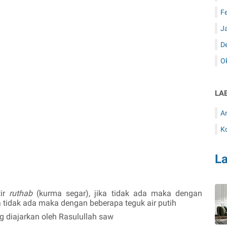
F
J
D
O
LA
Ar
K
L
tir
ruthab
(kurma segar), jika tidak ada maka dengan
ka tidak ada maka dengan beberapa teguk air putih
g diajarkan oleh Rasulullah
saw