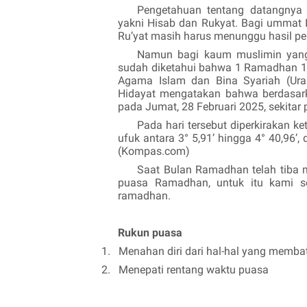
Pengetahuan tentang datangnya 
yakni Hisab dan Rukyat. Bagi umma
Ru’yat masih harus menunggu hasil pe
Namun bagi kaum muslimin yan
sudah diketahui bahwa 1 Ramadhan 1
Agama Islam dan Bina Syariah (Ura
Hidayat mengatakan bahwa berdasark
pada Jumat, 28 Februari 2025, sekitar 
Pada hari tersebut diperkirakan ke
ufuk antara 3° 5,91’ hingga 4° 40,96’,
(Kompas.com)
Saat Bulan Ramadhan telah tiba
puasa Ramadhan, untuk itu kami se
ramadhan.
Rukun puasa
1.
Menahan diri dari hal-hal yang memba
2.
Menepati rentang waktu puasa