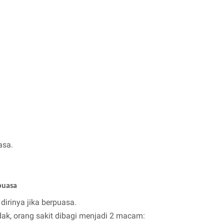
asa.
puasa
irinya jika berpuasa.
dak, orang sakit dibagi menjadi 2 macam: