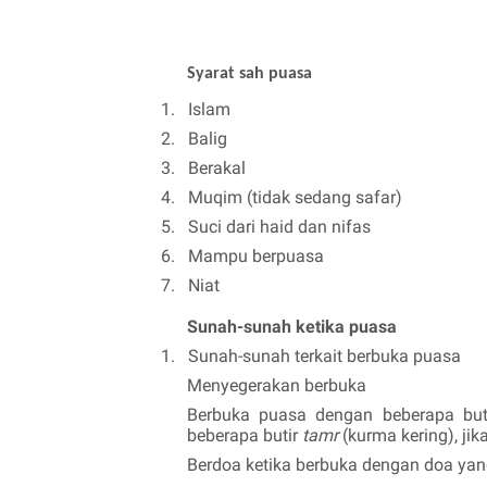
Syarat sah puasa
1.
Islam
2.
Balig
3.
Berakal
4.
Muqim (tidak sedang safar)
5.
Suci dari haid dan nifas
6.
Mampu berpuasa
7.
Niat
Sunah-sunah ketika puasa
1.
Sunah-sunah terkait berbuka puasa
Menyegerakan berbuka
Berbuka puasa dengan beberapa bu
beberapa butir
tamr
(kurma kering), ji
Berdoa ketika berbuka dengan doa yan