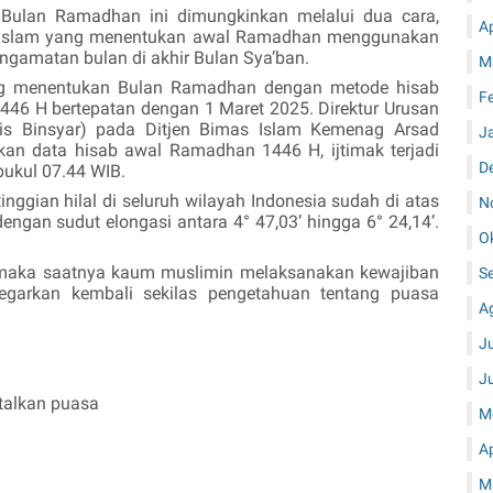
Bulan Ramadhan ini dimungkinkan melalui dua cara,
A
t Islam yang menentukan awal Ramadhan menggunakan
ngamatan bulan di akhir Bulan Sya’ban.
M
g menentukan Bulan Ramadhan dengan metode hisab
F
446 H bertepatan dengan 1 Maret 2025.
Direktur Urusan
is Binsyar) pada Ditjen Bimas Islam Kemenag Arsad
J
an data hisab awal Ramadhan 1446 H, ijtimak terjadi
D
pukul 07.44 WIB.
tinggian hilal di seluruh wilayah Indonesia sudah di atas
N
 dengan sudut elongasi antara 4° 47,03’ hingga 6° 24,14’.
O
 maka saatnya kaum muslimin melaksanakan kewajiban
S
garkan kembali sekilas pengetahuan tentang puasa
A
J
J
talkan puasa
M
A
M