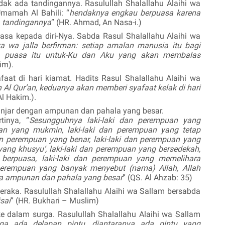
dak ada tandingannya. Rasulullah
Shalallahu Alaihi wa
mamah Al Bahili: “
hendaknya engkau berpuasa karena
a tandingannya
” (HR. Ahmad, An Nasa-i.)
uasa kepada diri-Nya. Sabda Rasul
Shalallahu Alaihi wa
za wa jalla berfirman: setiap amalan manusia itu bagi
ena puasa itu untuk-Ku dan Aku yang akan membalas
im).
aat di hari kiamat. Hadits Rasul
Shalallahu Alaihi wa
 Al Qur’an, keduanya akan memberi syafaat kelak di hari
Al Hakim.).
anjar dengan ampunan dan pahala yang besar.
tinya, “
Sesungguhnya laki-laki dan perempuan yang
uan yang mukmin, laki-laki dan perempuan yang tetap
an perempuan yang benar, laki-laki dan perempuan yang
 yang khusyu’, laki-laki dan perempuan yang bersedekah,
 berpuasa, laki-laki dan perempuan yang memelihara
 perempuan yang banyak menyebut (nama) Allah, Allah
ka ampunan dan pahala yang besar
” (QS. Al Ahzab: 35)
neraka. Rasulullah
Shalallahu Alaihi wa Sallam
bersabda
sai
” (HR. Bukhari – Muslim)
e dalam surga. Rasulullah
Shalallahu Alaihi wa Sallam
rga ada delapan pintu, diantaranya ada pintu yang