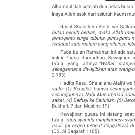
Alhamdulillah setelah dua belas bulan 
Insya Allah esok hari seluruh kaum mu
Rasul Shalallahu Alaihi wa Salla
bulan penuh berkah, maka Allah mewa
pintu-pintu surga dibuka, pintu-pintu 
terdapat satu malam yang nilainya lebih
Pada bulan Ramadhan ini ada satu
yakni Puasa Ramadhan. Kewajiban in
ta’ala yang artinya,
“Wahai orang-
sebagaimana diwajibkan atas orang-
2:183)
Hadits Rasul Shalallahu Alaihi wa
yaitu: (1) Bersaksi bahwa sesungguh
sesungguhnya Nabi Muhammad adalah 
zakat. (4) Berhaji ke Baitullah. (5) B
Bukhari: 7 dan Muslim: 19).
Kewajiban puasa ini datang saat
ta’ala
man syahida mingkumusy-syah
hadir (di negeri tempat tinggalnya) d
(QS. Al Baqarah : 185).