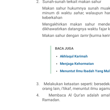
2.
Sunah-sunah terkait makan sahur
Makan sahur hukumnya sunah muaka
minum di waktu
sahar
, walaupun ha
keberkahan
Mengakhirkan makan sahur mendeka
dikhawatirkan datangnya waktu fajar 
Makan sahur dengan
tamr
(kurma kerin
BACA JUGA
Akhlaqul Karimah
Menjaga Kehormatan
Menuntut Ilmu Ibadah Yang Mul
3.
Melakukan ketaatan seperti: bersedek
orang lain, i’tikaf, menuntut ilmu agama
4.
Membaca Al Qur’an adalah amala
Ramadan.