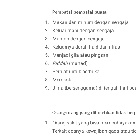
Pembatal-pembatal puasa
1.
Makan dan minum dengan sengaja
2.
Keluar mani dengan sengaja
3.
Muntah dengan sengaja
4.
Keluarnya darah haid dan nifas
5.
Menjadi gila atau pingsan
6.
Riddah
(murtad)
7.
Berniat untuk berbuka
8.
Merokok
9.
Jima (bersenggama) di tengah hari pu
Orang-orang yang dibolehkan tidak ber
1.
Orang sakit yang bisa membahayakan d
Terkait adanya kewajiban qada atau ti