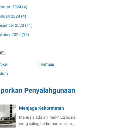
ebruari 2024
(4)
anuari 2024
(4)
esember 2023
(11)
ktober 2022
(13)
BEL
tikel
Remaja
olom
aporkan Penyalahgunaan
Menjaga Kehormatan
Manusia adalah makhluq sosial
yang saling berkomunikasi un…