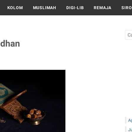
KOLOM
MUSLIMAH
DIGI-LIB
REMAJA
SIR
adhan
A
J