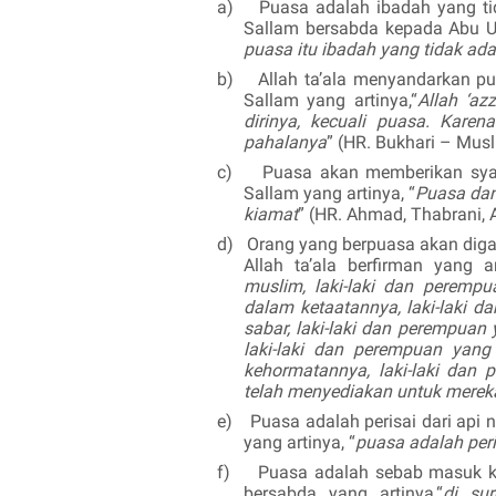
a)
Puasa adalah ibadah yang ti
Sallam
bersabda kepada Abu U
puasa itu ibadah yang tidak ad
b)
Allah ta’ala menyandarkan p
Sallam
yang artinya,“
Allah ‘az
dirinya, kecuali puasa. Kar
pahalanya
” (HR. Bukhari – Musl
c)
Puasa akan memberikan syaf
Sallam
yang artinya, “
Puasa dan
kiamat
” (HR. Ahmad, Thabrani, 
d)
Orang yang berpuasa akan dig
Allah ta’ala berfirman yang ar
muslim, laki-laki dan peremp
dalam ketaatannya, laki-laki d
sabar, laki-laki dan perempuan
laki-laki dan perempuan yang
kehormatannya, laki-laki dan
telah menyediakan untuk mere
e)
Puasa adalah perisai dari api 
yang artinya, “
puasa adalah peri
f)
Puasa adalah sebab masuk k
bersabda yang artinya,“
di su