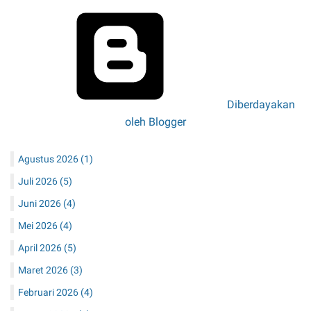
d
a
s
a
r
A
k
Diberdayakan
i
oleh Blogger
d
a
Agustus 2026
(1)
h
I
Juli 2026
(5)
s
Juni 2026
(4)
l
a
Mei 2026
(4)
m
April 2026
(5)
Maret 2026
(3)
Februari 2026
(4)