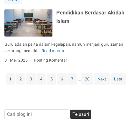
m
u
Pendidikan Berdasar Akidah
m
l
a
u
Islam
t
H
I
a
s
r
Guru adalah pelita dalam kegelapan, namun menjadi guru zaman
l
i
sekarang memiliki …
Read more »
a
P
m
e
01 Mei, 2025
Posting Komentar
n
d
i
1
2
3
4
5
6
7
...
20
Next
Last
d
i
k
a
n
B
e
r