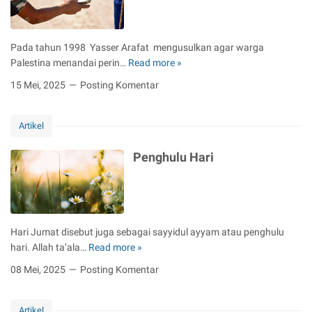
n
t
i
Pada tahun 1998 Yasser Arafat mengusulkan agar warga
n
Palestina menandai perin…
Read more »
D
K
z
e
15 Mei, 2025
Posting Komentar
u
p
l
e
h
Artikel
d
i
u
Penghulu Hari
j
l
j
i
a
a
h
n
G
Hari Jumat disebut juga sebagai sayyidul ayyam atau penghulu
l
hari. Allah ta’ala…
Read more »
o
P
b
e
08 Mei, 2025
Posting Komentar
a
n
l
g
U
Artikel
h