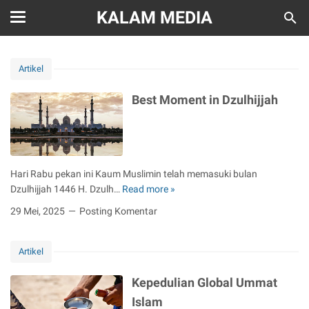
KALAM MEDIA
Artikel
Best Moment in Dzulhijjah
Hari Rabu pekan ini Kaum Muslimin telah memasuki bulan
Dzulhijjah 1446 H. Dzulh…
Read more »
B
e
29 Mei, 2025
Posting Komentar
s
t
Artikel
M
o
Kepedulian Global Ummat
m
e
Islam