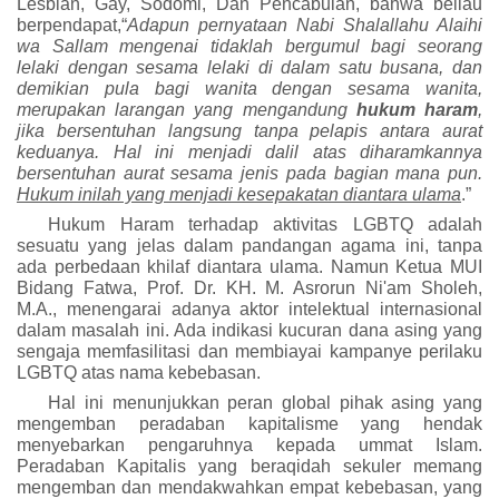
Lesbian, Gay, Sodomi, Dan Pencabulan, bahwa beliau
berpendapat,“
Adapun pernyataan Nabi S
halallahu Alaihi
wa Sallam
mengenai tidaklah bergumul bagi seorang
lelaki dengan sesama lelaki di dalam satu busana, dan
demikian pula bagi wanita dengan sesama wanita,
merupakan larangan yang mengandung
hukum haram
,
jika bersentuhan langsung tanpa pelapis antara aurat
keduanya. Hal ini menjadi dalil atas diharamkannya
bersentuhan aurat sesama jenis pada bagian mana pun.
Hukum inilah yang menjadi kesepakatan diantara ulama
.”
Hukum Haram terhadap aktivitas LGBTQ adalah
sesuatu yang jelas dalam pandangan agama ini, tanpa
ada perbedaan khilaf diantara ulama. Namun Ketua MUI
Bidang Fatwa,
Prof. Dr. KH. M. Asrorun Ni'am Sholeh,
M.A., menengarai adanya aktor intelektual internasional
dalam masalah ini. Ada indikasi kucuran dana asing yang
sengaja memfasilitasi dan membiayai kampanye p
e
rilaku
LGBTQ atas nama kebebasan.
Hal ini menunjukkan peran global pihak asing yang
mengemban peradaban kapitalisme yang hendak
menyebarkan pengaruhnya kepada ummat Islam.
Peradaban Kapitalis yang beraqidah sekuler memang
mengemban dan mendakwahkan empat kebebasan, yang