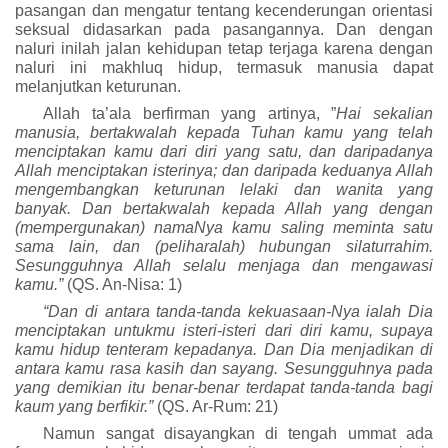
pasangan dan mengatur tentang kecenderungan orientasi
seksual didasarkan pada pasangannya. Dan dengan
naluri inilah jalan kehidupan tetap terjaga karena dengan
naluri ini makhluq hidup, termasuk manusia dapat
melanjutkan keturunan.
Allah ta’
ala
berfirman yang artinya,
”
Hai sekalian
manusia, bertakwalah kepada Tuhan kamu yang telah
menciptakan kamu dari diri yang satu, dan daripadanya
Allah menciptakan isterinya; dan daripada keduanya Allah
mengembangkan keturunan lelaki dan wanita yang
banyak. Dan bertakwalah kepada Allah yang dengan
(mempergunakan) namaNya kamu saling meminta satu
sama lain, dan (peliharalah) hubungan silaturrahim.
Sesungguhnya Allah selalu menjaga dan mengawasi
kamu.”
(QS. An-Nisa: 1)
“Dan di antara tanda-tanda kekuasaan-Nya ialah Dia
menciptakan untukmu isteri-isteri dari diri kamu, supaya
kamu hidup tenteram kepadanya. Dan Dia menjadikan di
antara kamu rasa kasih dan sayang. Sesungguhnya pada
yang demikian itu benar-benar terdapat tanda-tanda bagi
kaum yang berfikir.”
(QS. Ar-Rum: 21)
Namun sangat disayangkan di tengah ummat ada