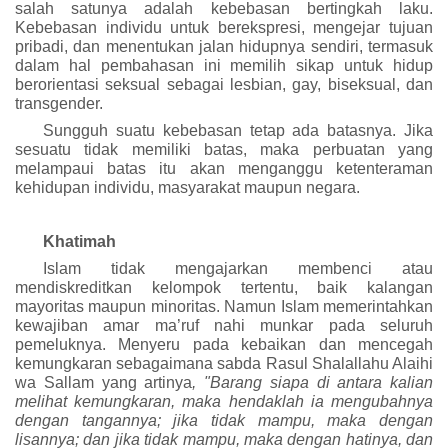
salah satunya adalah
k
ebebasan bertingkah laku.
Kebebasan individu untuk berekspresi, mengejar tujuan
pribadi, dan menentukan jalan hidupnya sendiri, termasuk
dalam hal pembahasan ini memilih sikap untuk hidup
ber
orientasi seksual sebagai
lesbian, gay, biseksual, dan
transgender.
Sungguh suatu kebebasan tetap ada batasnya. Jika
sesuatu tidak memiliki batas, maka perbuatan yang
melampaui batas itu akan menganggu ketenteraman
kehidupan individu, masyarakat maupun negara.
Khatimah
Islam tidak mengajarkan membenci atau
mendiskreditkan kelompok tertentu, baik kalangan
mayoritas maupun minoritas. Namun
I
slam memerintahkan
kewajiban amar ma’ruf nahi munkar pada seluruh
pemeluknya. Menyeru pada kebaikan dan mencegah
kemungkaran sebagaimana sabda
R
asul
Shalallahu Alaihi
wa Sallam
yang artinya
,
"Barang siapa di antara kalian
melihat kemungkaran, maka hendaklah ia mengubahnya
dengan tangannya; jika tidak mampu, maka dengan
lisannya; dan jika tidak mampu, maka dengan hatinya, dan