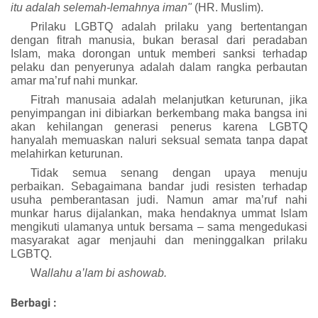
itu adalah selemah-lemahnya iman"
(HR. Muslim).
Prilaku LGBTQ adalah prilaku yang bertentangan
dengan fitrah manusia, bukan berasal dari peradaban
I
slam, maka dorongan untuk memberi sanksi terhadap
pelaku dan penyerunya adalah dalam rangka perbautan
amar ma’ruf nahi munkar.
Fitrah manusaia adalah melanjutkan keturunan, jika
penyimpangan ini dibiarkan berkembang maka bangsa ini
akan kehilangan generasi penerus karena LGBTQ
hanyalah memuaskan naluri seksual semata tanpa dapat
melahirkan keturunan.
Tidak semua senang dengan upaya menuju
perbaikan. Sebagaimana bandar judi resisten terhadap
usuha pemberantasan judi. Namun amar ma’ruf nahi
munkar harus dijalankan, maka hendaknya ummat Islam
mengikuti ulamanya untuk bersama – sama mengedukasi
masyarakat agar menjauhi dan meninggalkan prilaku
LGBTQ.
W
allahu a’lam bi ashowab.
Berbagi :