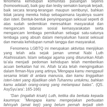
fenomena kehidupan komunitas pasangan sejenis
(homoseksual), baik gay dan lesby semakin banyak terjadi,
baik secara terang-terangan maupun sembunyi, bahkan
tidak jarang mereka hidup sebagaimana layaknya suami
dan isteri. Bentuk-bentuk penyimpangan seksual seperti di
atas sudah sedemikian meresahkan masyarakat dan
mengancam tatanan sosial kemasyarakatan serta
mengancam lembaga pernikahan sebagai satu-satunya
lembaga yang absah dalam menyalurkan hasrat seksual
dan menata kehidupan rumah tangga dan masyarakat.
Fenomena LGBTQ ini merupakan aktivitas menjijikan
yang telah ada sejak jaman ummat Nabi Luth
A
laihissalam
. Islam sebagai agama yang diturunkan Allah
ta’ala
menjadi pedoman kehidupan telah memberikan
acuan berkaitan hal ini. Allah
ta’ala
telah mengingatkan
dalam firman
-
Nya yang artinya,
”Mengapa kamu menggauli
sesama lelaki di antara manusia, dan kamu tinggalkan
isteri-isteri yang dijadikan oleh Tuhanmu untukmu, bahkan
kamu adalah orang-orang yang melampaui batas".
(QS.
AsySyu'ara': 165-166)
“Dan (ingatlah kisah) Luth, ketika dia berkata kepada
kaumnya: "Mengapa kamu mengerjakan perbuatan
fahisyah (amat keji) yang belum pernah terjadi oleh