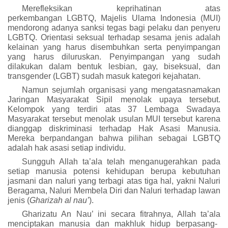
Merefleksikan keprihatinan atas
perkembangan
LGBTQ, Majelis Ulama Indonesia (MUI)
mendorong adanya sanksi tegas bagi pelaku dan penyeru
LGBTQ. Orientasi seksual terhadap sesama jenis adalah
kelainan yang harus disembuhkan serta penyimpangan
yang harus diluruskan. Penyimpangan yang sudah
dilakukan dalam bentuk lesbian, gay, biseksual, dan
transgender (LGBT) sudah masuk kategori kejahatan.
Namun
sejumlah organisasi yang mengatasnamakan
Jaringan Masyarakat Sipil menolak upaya tersebut.
Kelompok yang terdiri atas 37 Lembaga Swadaya
Masyarakat tersebut menolak usulan MUI tersebut karena
dianggap diskriminasi terhadap Hak Asasi Manusia.
Mereka berpandangan bahwa pilihan sebagai
LGBTQ
adalah hak asasi setiap individu.
Sungguh Allah t
a’ala
telah menganugerahkan pada
setiap manusia potensi kehidupan berupa kebutuhan
jasmani dan naluri yang terbagi atas tiga hal, yakni Naluri
Beragama, Naluri Membela Diri dan Naluri terhadap lawan
jenis (
Gharizah al nau’
).
Gharizatu An Nau’ ini
secara fitrahnya, Allah
ta’ala
menciptakan manusia dan makhluk hidup berpasang-