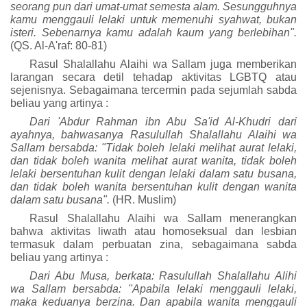
seorang pun dari umat-umat semesta alam. Sesungguhnya
kamu menggauli lelaki untuk memenuhi syahwat, bukan
isteri. Sebenarnya kamu adalah kaum yang berlebihan".
(QS. Al-A'raf: 80-81)
Rasul
Shalallahu Alaihi wa Sallam
juga memberikan
larangan secara detil tehadap aktivitas LGBTQ atau
sejenisnya. Sebagai
mana
tercermin pada sejumlah sabda
beliau yang artinya :
Dari 'Abdur Rahman ibn Abu Sa'id Al-Khudri dari
ayahnya, bahwasanya Rasulullah S
halallahu Alaihi wa
Sallam
bersabda: "Tidak boleh lelaki melihat aurat lelaki,
dan tidak boleh wanita melihat aurat wanita, tidak boleh
lelaki bersentuhan kulit dengan lelaki dalam satu busana,
dan tidak boleh wanita bersentuhan kulit dengan wanita
dalam satu busana".
(HR. Muslim)
Rasul
Shalallahu Alaihi wa Sallam
menerangkan
bahwa aktivitas liwath atau homoseksual dan lesbian
termasuk dalam perbuatan zina, sebagaimana sabda
beliau yang artinya :
Dari Abu Musa, berkata: Rasulullah S
halallahu Alihi
wa Sallam
bersabda: "Apabila lelaki menggauli lelaki,
maka keduanya berzina. Dan apabila wanita menggauli