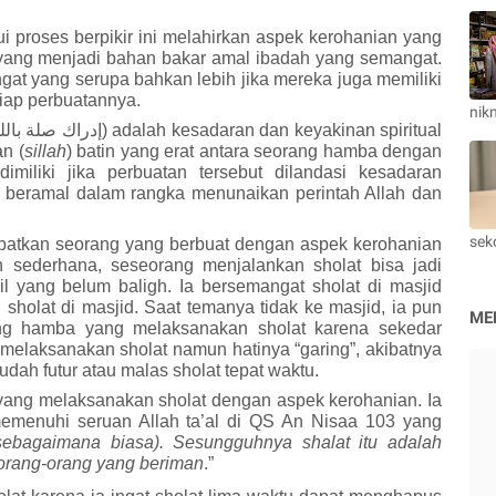
i proses berpikir ini melahirka
n
aspek kerohanian yang
ah yang menjadi bahan bakar amal ibadah yang semangat.
gat yang serupa bahkan lebih jika mereka juga memiliki
tiap perbuatannya.
nik
إدراك صلة بالل
) adalah kesadaran dan keyakinan spiritual
n (
sillah
) batin yang erat antara seorang hamba dengan
imiliki jika perbuatan tersebut dilandasi kesadaran
ya beramal dalam rangka menunaikan perintah Allah dan
seko
patkan seorang yang berbuat dengan aspek kerohanian
h sederhana,
se
seorang menjalankan sholat bisa jadi
cil yang belum baligh. Ia bersemangat sholat di masjid
sholat di masjid. Saat temanya tidak ke masjid, ia pun
ME
ang hamba yang melaksanakan sholat karena sekedar
n melaksanakan sholat namun hatinya “garing”, akibatnya
dah futur atau malas sholat tepat waktu.
ang melaksanakan sholat dengan aspek kerohanian. Ia
emenuhi seruan Allah
ta’al
di QS An Nisaa 103 yang
(sebagaimana biasa). Sesungguhnya shalat itu adalah
 orang-orang yang beriman
.”