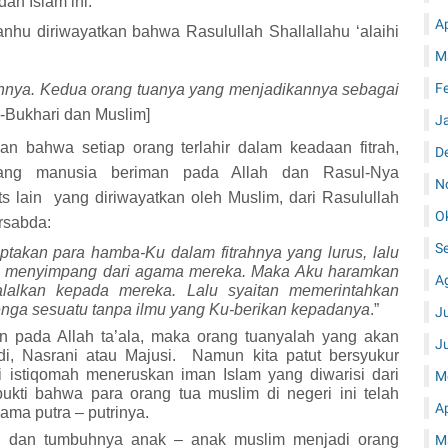
an Islam ini.
A
anhu diriwayatkan
bahwa Rasulullah Shallallahu ‘alaihi
M
F
rahnya. Kedua orang tuanya yang menjadikannya sebagai
Al-Bukhari dan Muslim]
J
an bahwa setiap orang terlahir dalam keadaan fitrah,
D
rang manusia beriman pada Allah dan Rasul
-
Nya
N
s lain yang diriwayatkan oleh Muslim, dari Rasulullah
O
ersabda:
S
ptakan para hamba-Ku dalam fitrahnya yang lurus, lalu
ga menyimpang dari agama mereka. Maka Aku haramkan
A
alkan kepada mereka. Lalu syaitan memerintahkan
enga sesuatu tanpa ilmu yang Ku-berikan kepadanya
.”
J
an pada Allah
ta’ala
, maka orang tuanyalah yang akan
J
i, Nasrani atau Majusi. Namun kita patut bersyukur
ni istiqomah meneruskan iman
I
slam yang diwarisi dari
M
ukti bahwa para orang tua muslim di negeri ini telah
A
ma putra – putrinya.
u dan tumbuhnya anak – anak muslim menjadi orang
M