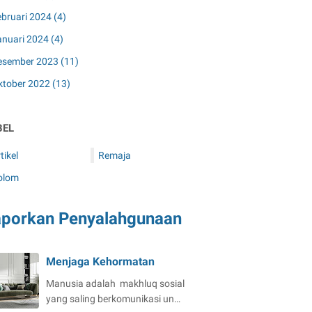
ebruari 2024
(4)
anuari 2024
(4)
esember 2023
(11)
ktober 2022
(13)
BEL
tikel
Remaja
olom
aporkan Penyalahgunaan
Menjaga Kehormatan
Manusia adalah makhluq sosial
yang saling berkomunikasi un…