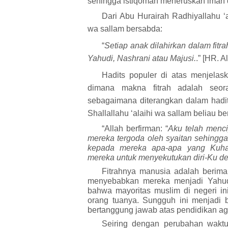
sehingga istiqomah meneruskan iman d
Dari Abu Hurairah Radhiyallahu ‘
wa sallam bersabda:
“
Setiap anak dilahirkan dalam fit
Yahudi, Nashrani atau Majusi.
.” [HR. 
Hadits populer di atas menjelask
dimana makna fitrah adalah seo
sebagaimana diterangkan dalam hadit
Shallallahu ‘alaihi wa sallam beliau b
“Allah berfirman: “
Aku telah menci
mereka tergoda oleh syaitan sehing
kepada mereka apa-apa yang Kuhal
mereka untuk menyekutukan diri-Ku d
Fitrahnya manusia adalah berim
menyebab
k
an mereka menjadi Yahud
bahwa mayoritas muslim di negeri i
orang tuanya. Sungguh ini menjadi b
bertanggung jawab atas pendidikan aga
Seiring dengan perubahan wakt