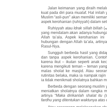
Jalan keimana
n
yang diraih melalu
kuat pada diri para mualaf. Hal inil
Muslim “asli-pun” akan memiliki seman
aspek kerohanian (ruhiyyah) dalam se
Ruhiyyah atau
Idrak sillah billah
(
ه
yang mendalam akan adanya hubunga
Allah
ta’ala
. Aspek kerohanian ini d
hubungan dengan Allah
ta’ala
, artin
Rasul
-N
ya.
Sungguh berbeda hasil yang dida
dan tanpa aspek kerohanian. Conto
karena ikut – ikutan seperti anak ke
karena mengikuti teman – teman yang 
malas sholat ke masjid. Atau seor
rutinitas belaka, maka ia nampak raji
ia tidak menikmati sholatnya bahkan mu
Berbeda dengan seorang muslim y
meniatkan sholatnya dalam rangka m
artinya “
Maka dirikanlah shalat itu 
fardhu yang ditentukan waktunya atas