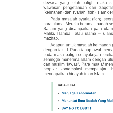
dewasa yang telah baligh, maka
s
wawasan pengetahuan dan tsaqofa
(keimanan) dan syariah (fiqh)
I
slam den
Pada masalah syariat (fiqh), seo
para ulama. Mereka beramal ibadah se
Sallam
yang disampaikan para ulama
Maliki, Hambali atau ulama – ula
mazhab.
Adapun untuk masalah keimanan (a
dengan taklid. Pada tahap awal mema
pada masa baligh selayaknya merek
sehingga menerima Islam dengan utu
dan muslim “lawas”. Para mualaf mem
berpikir, kontemplasi mempelajari
I
mendapatkan hidayah iman Islam.
BACA JUGA
Menjaga Kehormatan
Menuntut Ilmu Ibadah Yang Mul
SAY NO TO LGBT !