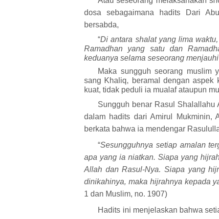
Atau seseorang melaksanakan shol
dosa sebag
a
imana hadits Dari Abu
bersabda,
“
Di antara shalat yang lima waktu,
Ramadhan yang satu dan Ramadhan
keduanya selama seseorang menjauhi 
Maka sungguh seorang muslim y
sang Khaliq, beramal dengan aspek 
kuat, tidak peduli ia mualaf ataupun m
Sungguh benar Rasul
Shalallahu 
dalam hadits dari Amirul Mukminin,
berkata bahwa ia mendengar Rasulul
“
Sesungguhnya setiap amalan ter
apa yang ia niatkan. Siapa yang hijr
Allah dan Rasul-Nya. Siapa yang hij
dinikahinya, maka hijrahnya kepada ya
1 dan Muslim, no. 1907)
Hadits ini menjelaskan bahwa seti