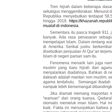
Tren hijrah dalam beberapa das
sekaligus menggembirakan. Menurut dat
R
epublika menyebutkan terdapat 58.
hingga 2019.
https://khazanah.republ
mualaf-di-indonesia
.
Sementara itu
pasca tragedi 911,
banyak. Ada rasa penasaran sebag
mempelajari
I
slam. Dalam rentang wa
di Amerika Serikat justru berkemba
disebutkan penjualan
A
l
Q
ur’an terje
Islam di negeri paman sam itu.
Fenomena menarik lain juga nam
muslim yang baru hijrah dari aga
menjalankan ibadahnya. Bahkan di ne
dakwah adalah mantan non muslim, se
agama terdahulu. Semangat ibadah 
nampak lebih bersemangat dibanding
Jika diamati memang mayoritas m
“warisan” dari orang tuanya. Qadara
otomatis memeluk iman Islam. Hal i
baik. Fakta ini menunjukkan bahwa pa