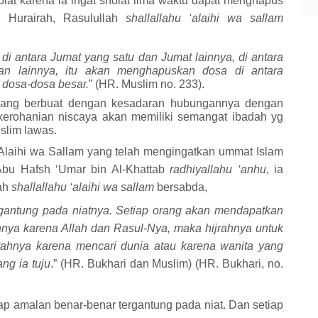
at karena ia ingat sholat lima waktu dapat menghapus
 Hurairah, Rasulullah
shallallahu ‘alaihi wa sallam
 di antara Jumat yang satu dan Jumat lainnya, di antara
 lainnya, itu akan menghapuskan dosa di antara
dosa-dosa besar.
” (HR. Muslim no. 233).
ang berbuat dengan kesadaran hubungannya dengan
kerohanian niscaya akan memiliki semangat ibadah yg
uslim lawas.
Alaihi wa Sallam
yang telah mengingatkan ummat
I
slam
 Abu Hafsh ‘Umar bin Al-Khattab
radhiyallahu ‘anhu
, ia
lah
shallallahu ‘alaihi wa sallam
bersabda,
gantung pada niatnya. Setiap orang akan mendapatkan
ahnya karena Allah dan Rasul-Nya, maka hijrahnya untuk
rahnya karena mencari dunia atau karena wanita yang
ng ia tuju
.” (HR. Bukhari dan Muslim) (HR. Bukhari, no.
ap amalan benar-benar tergantung pada niat. Dan setiap