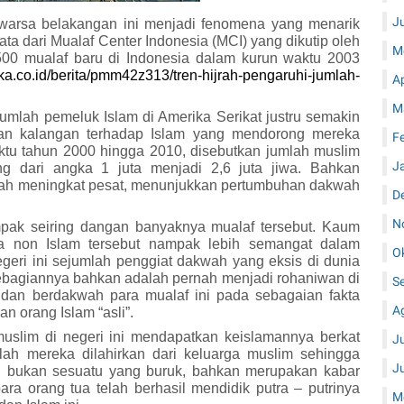
J
awarsa
belakangan ini menjadi fenomena yang menarik
a dari Mualaf Center Indonesia (MCI) yang dikutip oleh
M
500 mualaf baru di Indonesia dalam kurun waktu 2003
ika.co.id/berita/pmm42z313/tren-hijrah-pengaruhi-jumlah-
A
M
 jumlah pemeluk
I
slam di Amerika Serikat justru semakin
ian kalangan terhadap
I
slam yang mendorong mereka
F
ktu tahun 2000 hingga 2010, disebutkan jumlah muslim
J
ng dari angka 1 juta menjadi 2,6 juta jiwa. Bahkan
mah meningkat pesat
, menunjukkan
pert
u
mbuhan dakwah
D
N
pak seiring dangan banyaknya mualaf tersebut. Kaum
ma non
I
slam tersebut nampak lebih semangat dalam
O
geri ini sejumlah penggiat dakwah yang eksis di dunia
bagiannya bahkan adalah pernah menjadi rohaniwan di
S
dan berdakwah para mualaf ini pada sebagaian fakta
A
kan orang
I
slam “asli”.
uslim di negeri ini mendapatkan keislamannya berkat
J
llah mereka dilahirkan dari keluarga muslim sehingga
J
ni bukan sesuatu yang buruk, bahkan merupakan kabar
ra orang tua telah berhasil mendidik putra – putrinya
M