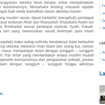
eyogyanya mereka terus belajar untuk memperdalam
F
h keislamannya. Memahami tentang masalah aqidah
gan baik untuk diamalkan dalam aktivitas harian.
J
rang muslim awam dapat bertaklid (mengikuti) pendapat
D
suai tuntunan Allah dan Rasulullah
Shalallahu Alaihi wa
. Beribadah sesuai pendapat mazhab Syafii, Hanafi,
O
ma lain yang meneruskan sanad keilmuan para imam
qidah) maka setiap individu hendaknya tidak bertauhid
LA
ng sekedar mewarisi iman Islam dari orang tua, namun
a harus mempelajari
I
slam dengan sungguh – sungguh
Ar
h. Hal inilah yang membedakan antara muslim mualaf
peroleh keimanannya dari pengalaman pribadi, proses
K
slam dengan sungguh – sungguh hingga akhirnya
L
ia