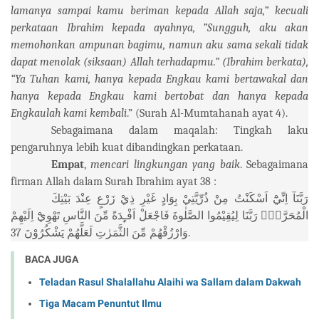
lamanya sampai kamu beriman kepada Allah saja,” kecuali
perkataan Ibrahim kepada ayahnya, ”Sungguh, aku akan
memohonkan ampunan bagimu, namun aku sama sekali tidak
dapat menolak (siksaan) Allah terhadapmu.” (Ibrahim berkata),
“Ya Tuhan kami, hanya kepada Engkau kami bertawakal dan
hanya kepada Engkau kami bertobat dan hanya kepada
Engkaulah kami kembali
.” (Surah Al-Mumtahanah ayat 4).
Sebagaimana dalam maqalah: Tingkah laku
pengaruhnya lebih kuat dibandingkan perkataan.
Empat
,
mencari lingkungan yang baik
. Sebagaimana
firman Allah dalam Surah Ibrahim ayat 38 :
رَبَّنَآ
اِنِّيْٓ
اَسْكَنْتُ
مِنْ
ذُرِّيَّتِيْ
بِوَادٍ
غَيْرِ
ذِيْ
زَرْعٍ
عِنْدَ
بَيْتِكَ
الْمُحَرَّمِۙ
رَبَّنَا
لِيُقِيْمُوا
الصَّلٰوةَ
فَاجْعَلْ
اَفْـِٕدَةً
مِّنَ
النَّاسِ
تَهْوِيْٓ
اِلَيْهِمْ
وَارْزُقْهُمْ
مِّنَ
الثَّمَرٰتِ
لَعَلَّهُمْ
يَشْكُرُوْنَ
37.
BACA JUGA
Teladan Rasul Shalallahu Alaihi wa Sallam dalam Dakwah
Tiga Macam Penuntut Ilmu