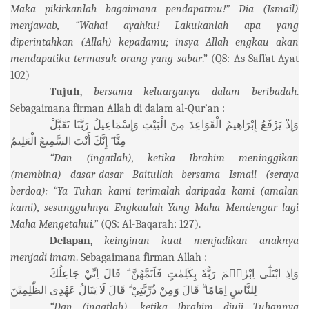
Maka pikirkanlah bagaimana pendapatmu!” Dia (Ismail)
menjawab, “Wahai ayahku! Lakukanlah apa yang
diperintahkan (Allah) kepadamu; insya Allah engkau akan
mendapatiku termasuk orang yang sabar
.” (QS: As-Saffat Ayat
102)
Tujuh
,
bersama keluarganya dalam beribadah
.
Sebagaimana firman Allah di dalam al-Qur’an :
وَإِذْ
يَرْفَعُ
إِبْرَاهِيمُ
الْقَوَاعِدَ
مِنَ
الْبَيْتِ
وَإِسْمَاعِيلُ
رَبَّنَا
تَقَبَّلْ
مِنَّا
إِنَّكَ
أَنْتَ
السَّمِيعُ
الْعَلِيمُ
“Dan (ingatlah), ketika Ibrahim meninggikan
(membina) dasar-dasar Baitullah bersama Ismail (seraya
berdoa): “Ya Tuhan kami terimalah daripada kami (amalan
kami), sesungguhnya Engkaulah Yang Maha Mendengar lagi
Maha Mengetahui.”
(QS: Al-Baqarah: 127).
Delapan
,
keinginan kuat menjadikan anaknya
menjadi imam
. Sebagaimana firman Allah :
وَاِذِ
ابْتَلٰٓى
اِبْرٰهٖمَ
رَبُّهٗ
بِكَلِمٰتٍ
فَاَتَمَّهُنَّ
قَالَ
اِنِّيْ
جَاعِلُكَ
لِلنَّاسِ
اِمَامًا
قَالَ
وَمِنْ
ذُرِّيَّتِيْ
قَالَ
لَا
يَنَالُ
عَهْدِى
الظّٰلِمِيْنَ
“Dan (ingatlah), ketika Ibrahim diuji Tuhannya