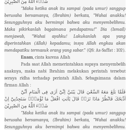
شَاۤءَ
اللّٰهُ
مِنَ
الصّٰبِرِيْنَ
“Maka ketika anak itu sampai (pada umur) sanggup
berusaha bersamanya, (Ibrahim) berkata, “Wahai anakku!
Sesungguhnya aku bermimpi bahwa aku menyembelihmu.
Maka pikirkanlah bagaimana pendapatmu!” Dia (Ismail)
menjawab, “Wahai ayahku! Lakukanlah apa yang
diperintahkan (Allah) kepadamu; insya Allah engkau akan
mendapatiku termasuk orang yang sabar
.” (QS: As-Saffat : 102).
Enam
, cinta karena Allah
Pada saat Allah memerintahkan supaya menyembelih
anaknya, maka nabi Ibrahim melakukan perintah tersebut
seraya ridha terhadap perintah Allah. Sebagaimana dalam
firman Allah :
فَلَمَّا
بَلَغَ
مَعَهُ
السَّعْيَ
قَالَ
يٰبُنَيَّ
اِنِّيْٓ
اَرٰى
فِى
الْمَنَامِ
اَنِّيْٓ
اَذْبَحُكَ
فَانْظُرْ
مَاذَا
تَرٰىۗ
قَالَ
يٰٓاَبَتِ
افْعَلْ
مَا
تُؤْمَرُۖ
سَتَجِدُنِيْٓ
اِنْ
شَاۤءَ
اللّٰهُ
مِنَ
الصّٰبِرِيْنَ
“Maka ketika anak itu sampai (pada umur) sanggup
berusaha bersamanya, (Ibrahim) berkata, “Wahai anakku!
Sesungguhnya aku bermimpi bahwa aku menyembelihmu.