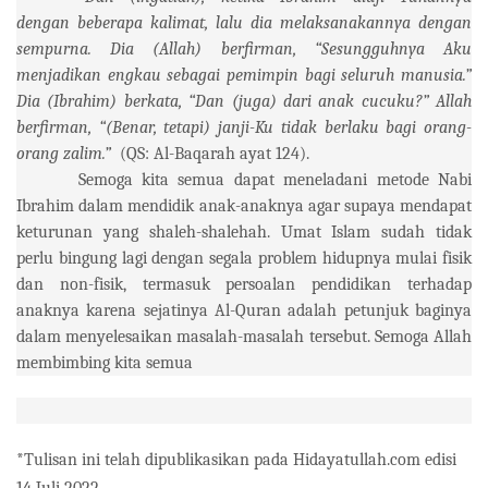
dengan beberapa kalimat, lalu dia melaksanakannya dengan
sempurna. Dia (Allah) berfirman, “Sesungguhnya Aku
menjadikan engkau sebagai pemimpin bagi seluruh manusia.”
Dia (Ibrahim) berkata, “Dan (juga) dari anak cucuku?” Allah
berfirman, “(Benar, tetapi) janji-Ku tidak berlaku bagi orang-
orang zalim.”
(QS: Al-Baqarah ayat 124).
Semoga kita semua dapat meneladani metode Nabi
Ibrahim dalam mendidik anak-anaknya agar supaya mendapat
keturunan yang shaleh-shalehah. Umat Islam sudah tidak
perlu bingung lagi dengan segala problem hidupnya mulai fisik
dan non-fisik, termasuk persoalan pendidikan terhadap
anaknya karena sejatinya Al-Quran adalah petunjuk baginya
dalam menyelesaikan masalah-masalah tersebut. Semoga Allah
membimbing kita semua
*Tulisan ini telah dipublikasikan pada Hidayatullah.com edisi
14 Juli 2022