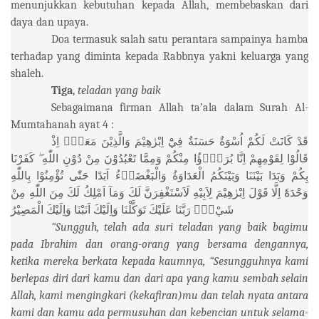
menunjukkan kebutuhan kepada Allah, membebaskan dari
daya dan upaya.
Doa termasuk salah satu perantara sampainya hamba
terhadap yang diminta kepada Rabbnya yakni keluarga yang
shaleh.
Tiga
,
teladan yang baik
Sebagaimana firman Allah ta’ala dalam Surah Al-
Mumtahanah ayat 4 :
قَدْ
كَانَتْ
لَكُمْ
اُسْوَةٌ
حَسَنَةٌ
فِيْٓ
اِبْرٰهِيْمَ
وَالَّذِيْنَ
مَعَهٗۚ
اِذْ
قَالُوْا
لِقَوْمِهِمْ
اِنَّا
بُرَءٰۤؤُا
مِنْكُمْ
وَمِمَّا
تَعْبُدُوْنَ
مِنْ
دُوْنِ
اللّٰهِ
كَفَرْنَا
بِكُمْ
وَبَدَا
بَيْنَنَا
وَبَيْنَكُمُ
الْعَدَاوَةُ
وَالْبَغْضَاۤءُ
اَبَدًا
حَتّٰى
تُؤْمِنُوْا
بِاللّٰهِ
وَحْدَهٗٓ
اِلَّا
قَوْلَ
اِبْرٰهِيْمَ
لِاَبِيْهِ
لَاَسْتَغْفِرَنَّ
لَكَ
وَمَآ
اَمْلِكُ
لَكَ
مِنَ
اللّٰهِ
مِنْ
شَيْءٍۗ
رَبَّنَا
عَلَيْكَ
تَوَكَّلْنَا
وَاِلَيْكَ
اَنَبْنَا
وَاِلَيْكَ
الْمَصِيْرُ
“Sungguh, telah ada suri teladan yang baik bagimu
pada Ibrahim dan orang-orang yang bersama dengannya,
ketika mereka berkata kepada kaumnya, “Sesungguhnya kami
berlepas diri dari kamu dan dari apa yang kamu sembah selain
Allah, kami mengingkari (kekafiran)mu dan telah nyata antara
kami dan kamu ada permusuhan dan kebencian untuk selama-