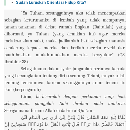
Sudah Luruskah Orientasi Hidup Kita?
“Ya Tuhan, sesungguhnya aku telah menempatkan
sebagian keturunanku di lembah yang tidak mempunyai
tanam-tanaman di dekat rumah Engkau (Baitullah) yang
dihormati, ya Tuhan (yang demikian itu) agar mereka
melaksanakan salat, maka jadikanlah hati sebagian manusia
cenderung kepada mereka dan berilah mereka rezeki dari
buah-buahan, mudah-mudahan mereka bersyukur.” (QS:
Ibrahim: 38).
Sebagaimana dalam syair: Janganlah bertanya kepada
yang bersangkutan tentang diri seseorang. Tetapi, tanyakanlah
tentang temannnya, karena sesungguhnya antar teman itu
ikut (berpengaruh)
Lima,
berbicaralah dengan perkataan yang baik
sebagaimana panggilah Nabi Ibrahim pada anaknya
.
Sebagaimana firman Allah di dalam al-Qur’an :
فَلَمَّا
بَلَغَ
مَعَهُ
السَّعْيَ
قَالَ
يٰبُنَيَّ
اِنِّيْٓ
اَرٰى
فِى
الْمَنَامِ
اَنِّيْٓ
اَذْبَحُكَ
فَانْظُرْ
مَاذَا
تَرٰىۗ
قَالَ
يٰٓاَبَتِ
افْعَلْ
مَا
تُؤْمَرُۖ
سَتَجِدُنِيْٓ
اِنْ