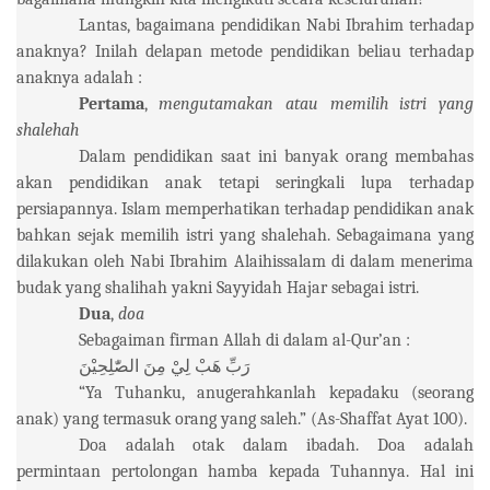
Lantas, bagaimana pendidikan Nabi Ibrahim terhadap
anaknya? Inilah delapan metode pendidikan beliau terhadap
anaknya adalah :
Pertama
,
mengutamakan atau memilih istri yang
shalehah
Dalam pendidikan saat ini banyak orang membahas
akan pendidikan anak tetapi seringkali lupa terhadap
persiapannya. Islam memperhatikan terhadap pendidikan anak
bahkan sejak memilih istri yang shalehah. Sebagaimana yang
dilakukan oleh Nabi Ibrahim Alaihissalam di dalam menerima
budak yang shalihah yakni Sayyidah Hajar sebagai istri.
Dua
,
doa
Sebagaiman firman Allah di dalam al-Qur’an :
رَبِّ
هَبْ
لِيْ
مِنَ
الصّٰلِحِيْنَ
“Ya Tuhanku, anugerahkanlah kepadaku (seorang
anak) yang termasuk orang yang saleh.” (As-Shaffat Ayat 100).
Doa adalah otak dalam ibadah. Doa adalah
permintaan pertolongan hamba kepada Tuhannya. Hal ini