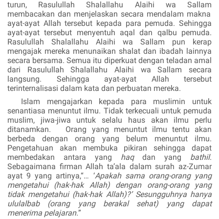
turun, Rasulullah
Shalallahu Alaihi wa Sallam
membacakan dan menjelaskan secara mendalam makna
ayat-ayat Allah tersebut kepada para pemuda. Sehingga
ayat-ayat tersebut menyentuh aqal dan qalbu pemuda.
Rasulullah
Shalallahu Alaihi wa Sallam
pun kerap
mengajak mereka menunaikan shalat dan ibadah lainnya
secara bersama. Semua itu diperkuat dengan teladan amal
dari Rasulullah
Shalallahu Alaihi wa Sallam
secara
langsung. Sehingga ayat-ayat Allah tersebut
terinternalisasi dalam kata dan perbuatan mereka.
Islam mengajarkan kepada para muslimin untuk
senantiasa menuntut ilmu. Tidak terkecuali untuk pemuda
muslim, jiwa-jiwa untuk selalu haus akan ilmu perlu
ditanamkan. Orang yang menuntut ilmu tentu akan
berbeda dengan orang yang belum menuntut ilmu.
Pengetahuan akan membuka pikiran sehingga dapat
membedakan antara yang
haq
dan yang
bathil
.
Sebagaimana firman Allah
ta’ala
dalam surah az-Zumar
ayat 9 yang artinya,“… ‘
Apakah sama orang-orang yang
mengetahui (hak-hak Allah) dengan orang-orang yang
tidak mengetahui (hak-hak Allah)?’ Sesungguhnya hanya
ululalbab (orang yang berakal sehat) yang dapat
menerima pelajaran.
”