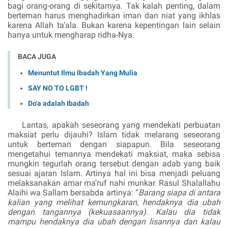
bagi orang-orang di sekitarnya. Tak kalah penting, dalam
berteman harus menghadirkan iman dan niat yang ikhlas
karena Allah
ta’ala
. Bukan karena kepentingan lain selain
hanya untuk mengharap ridha-Nya.
BACA JUGA
Menuntut Ilmu Ibadah Yang Mulia
SAY NO TO LGBT !
Do'a adalah Ibadah
Lantas, apakah seseorang yang mendekati perbuatan
maksiat perlu dijauhi? Islam tidak melarang seseorang
untuk berteman dengan siapapun. Bila seseorang
mengetahui temannya mendekati maksiat, maka sebisa
mungkin tegurlah orang tersebut dengan adab yang baik
sesuai ajaran Islam. Artinya hal ini bisa menjadi peluang
melaksanakan amar ma’ruf nahi munkar. Rasul
Shalallahu
Alaihi wa Sallam
bersabda artinya: “
Barang siapa di antara
kalian yang melihat kemungkaran, hendaknya dia ubah
dengan tangannya (kekuasaannya). Kalau dia tidak
mampu hendaknya dia ubah dengan lisannya dan kalau