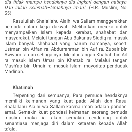
dia tidak mampu hendaknya dia ingkari dengan hatinya.
Dan inilah selemah–lemahnya iman.
” (H.R. Muslim, No.
55)
Rasulullah
Shalallahu Alaihi wa Sallam
menggerakkan
pemuda dalam kerja dakwah. Melibatkan mereka untuk
menyampaikan Islam kepada kerabat, shahabat dan
masyarakat. Melalui tangan Abu Bakar as Siddiq ra, masuk
Islam banyak shahabat yang harum namanya, seperti
Ustman bin Affan ra, Abdurrahman bin Auf ra, Zubair bin
Awwam ra dan sebagainya. Melalui tangan Khabab bin Art
ra masuk Islam Umar bin Khattab ra. Melalui tangan
Mush’ab bin Umair ra masuk Islam mayoritas penduduk
Madinah.
Khatimah
Terpenting dari semuanya, Para pemuda hendaknya
memiliki keimanan yang kuat pada Allah dan Rasul
Shalallahu Alaihi wa Sallam
karena iman adalah pondasi
amal. Semakin kuat pondasi keimanan seorang pemuda
muslim maka ia akan semakin cenderung untuk
senantiasa menjaga diri dalam ketaatan kepada Allah
ta’ala
.