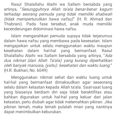
Rasul
Shalallahu Alaihi wa Sallam
bersabda yang
artinya, “
Sesungguhnya Allah
ta’ala
benar-benar kagum
terhadap seorang pemuda yang tidak memiliki shabwah
(tidak memperturutkan hawa nafsu)
” (H. R. Ahmad dan
Thabrani). Pada fase tersebut, anak muda memiliki
kecenderungan didominasi hawa nafsu.
Islam mengarahkan pemuda supaya tidak terjerumus
dalam hawa nafsu yang membawa pada kesesatan. Islam
mengajarkan untuk selalu menggunakan waktu maupun
kesehatan dalam hal-hal yang bermanfaat. Rasul
Shalallahu Alaihi wa Sallam
bersabda yang artinya, “
Ada
dua nikmat (dari Allah Ta’ala) yang kurang diperhatikan
oleh banyak manusia, (yaitu): kesehatan dan waktu luang.
”
(H.R. Bukhari, No. 6049)
Menggunakan nikmat sehat dan waktu luang untuk
hal-hal yang bermanfaat dimaksudkan agar seseorang
selalu dalam ketaatan kepada Allah
ta’ala
. Saat-saat luang
yang biasanya berdiam diri saja tidak beraktifitas atau
bahkan digunakan untuk hal-hal yang keluar dari jalan
ketaatan, perlu diubah agar tidak melemahkan pikiran. Jika
pikiran lemah, maka lemah pulalah iman yang nantinya
dapat menimbulkan keburukan.