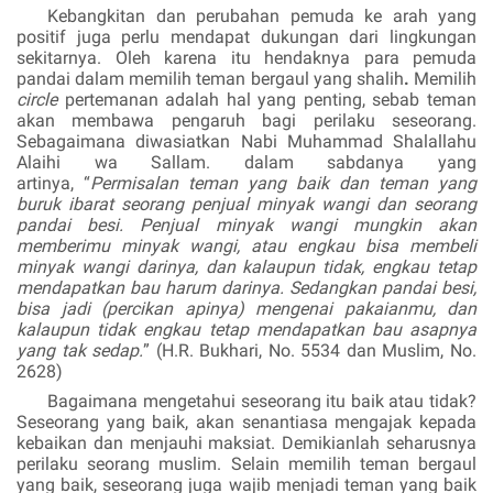
Kebangkitan dan perubahan pemuda ke arah yang
positif juga perlu mendapat dukungan dari lingkungan
sekitarnya. Oleh karena itu hendaknya para pemuda
pandai dalam memilih teman bergaul yang shalih
.
Memilih
circle
pertemanan adalah hal yang penting, sebab teman
akan membawa pengaruh bagi perilaku seseorang.
Sebagaimana diwasiatkan Nabi Muhammad
Shalallahu
Alaihi wa Sallam
. dalam sabdanya yang
artinya, “
Permisalan teman yang baik dan teman yang
buruk ibarat seorang penjual minyak wangi dan seorang
pandai besi. Penjual minyak wangi mungkin akan
memberimu minyak wangi, atau engkau bisa membeli
minyak wangi darinya, dan kalaupun tidak, engkau tetap
mendapatkan bau harum darinya. Sedangkan pandai besi,
bisa jadi (percikan apinya) mengenai pakaianmu, dan
kalaupun tidak engkau tetap mendapatkan bau asapnya
yang tak sedap.
” (H.R. Bukhari, No. 5534 dan Muslim, No.
2628)
Bagaimana mengetahui seseorang itu baik atau tidak?
Seseorang yang baik, akan senantiasa mengajak kepada
kebaikan dan menjauhi maksiat. Demikianlah seharusnya
perilaku seorang muslim. Selain memilih teman bergaul
yang baik, seseorang juga wajib menjadi teman yang baik