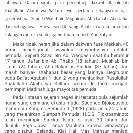
jahiliyah. Dalam sirah, para penentang dakwah Rasulullah
Shalallahu Alaihi wa Sallam
level pertama kebanyakan dari
generasi tua, Seperti Walid bin Mughirah, Abu Lahab, Abu Jahal
dan sebagainya. Hanya sedikit yang Allah
ta’ala
selamatkan
kalangan mereka sehingga beriman, seperti Abu Sufyan.
Maka tidak heran jika
dalam dakwah fase Mekkah, 40
orang assabiqunal awwalun mayoritasnya adalah
pemuda. Seperti Sa’ad bin Abi Waqqash saat itu berumur
17 tahun, Ja’far bin Abi Thalib (18 tahun), Mush’ab bin
Umair (24 tahun), Abu Bakar as Shiddiq (37 tahun), dan
masih banyak shahabat besar yang lainnya. Begitupun
pada Bai’at Aqabah 1 dan 2 yang menjadikan Rasulullah
Shalallahu Alaihi wa Sallam
secara de facto menjadi
pemimpin Madinah juga mayoritas pemuda.
Pada lintasan sejarah negeri ini tercatat pula sejumlah
nama yang gemilang di usia muda. Sugondo Djojopuspito
memimpin Kongres Pemuda II (1928) pada usia 24 tahun,
yang melahirkan Sumpah Pemuda. H.O.S. Tjokroaminoto
telah memimpin Sarekat Islam di usia 30 tahun dan
dijuluki Raja Jawa Tanpa Mahkota karena wibawanya
yang ditakuti Belanda. Kiai Haji Mas Mansur menjadi