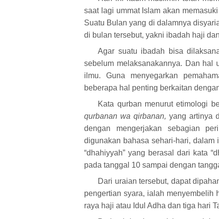
saat lagi ummat
I
slam akan memasuki s
Suatu Bulan yang di dalamnya disyar
di bulan tersebut, yakni ibadah haji da
Agar suatu ibadah bisa dilaksan
sebelum melaksanakannya. Dan hal u
ilmu. Guna menyegarkan pemahaman
beberapa hal penting berkaitan dengan
Kata qurban menurut etimologi b
qurbanan wa qirbanan,
yang artinya d
dengan mengerjakan sebagian per
digunakan bahasa sehari-hari, dalam i
“dhahiyyah” yang berasal dari kata “
pada tanggal 10 sampai dengan tangga
Dari uraian tersebut, dapat dipah
pengertian syara, ialah menyembelih
raya haji atau Idul Adha dan tiga hari T