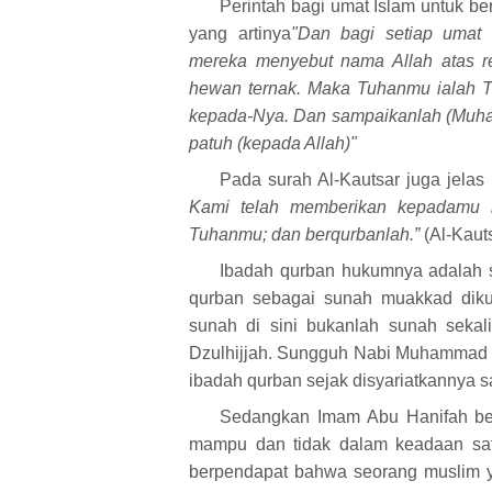
Perintah bagi umat Islam untuk ber
yang artinya
"Dan bagi setiap umat 
mereka menyebut nama Allah atas r
hewan ternak. Maka Tuhanmu ialah T
kepada-Nya. Dan sampaikanlah (Muha
patuh (kepada Allah)"
Pada surah Al-Kautsar juga jelas 
Kami telah memberikan kepadamu n
Tuhanmu; dan berqurbanlah.”
(Al-Kauts
Ibadah qurban hukumnya adalah s
qurban sebagai sunah muakkad diku
sunah di sini bukanlah sunah seka
Dzulhijjah. Sungguh Nabi Muhammad S
ibadah qurban sejak disyariatkannya s
Sedangkan Imam Abu Hanifah be
mampu dan tidak dalam keadaan saf
berpendapat bahwa seorang muslim y