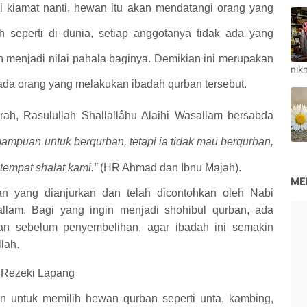
i kiamat nanti, hewan itu akan mendatangi orang yang
seperti di dunia, setiap anggotanya tidak ada yang
 menjadi nilai pahala baginya. Demikian ini merupakan
nik
pada orang yang melakukan ibadah qurban tersebut.
rah, Rasulullah Shallallâhu Alaihi Wasallam bersabda
ampuan untuk berqurban, tetapi ia tidak mau berqurban,
tempat shalat kami.”
(HR Ahmad dan Ibnu Majah).
ME
 yang dianjurkan dan telah dicontohkan oleh Nabi
allam
.
Bagi yang ingin menjadi shohibul qurban, ada
an sebelum penyembelihan, agar ibadah ini semakin
lah.
 Rezeki Lapang
 untuk memilih hewan qurban seperti unta, kambing,