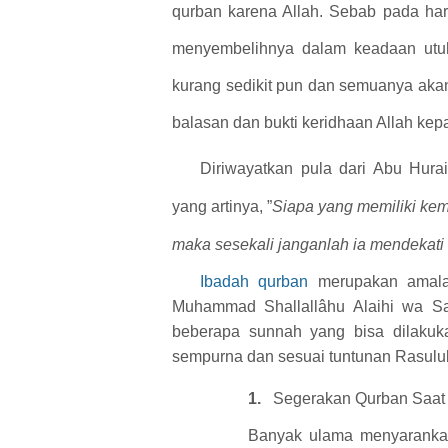
qurban karena Allah. Sebab pada har
menyembelihnya dalam keadaan utuh 
kurang sedikit pun dan semuanya akan
balasan dan bukti keridhaan Allah ke
Diriwayatkan pula dari Abu Hurai
yang artinya,
”
Siapa yang memiliki kem
maka sesekali janganlah ia mendekati 
Ibadah qurban
merupakan amalan
Muhammad
Shallallâhu Alaihi
w
a
S
beberapa sunnah yang bisa dilakuk
sempurna dan sesuai tuntunan Rasulul
1.
Segerakan Qurban Saat
Banyak ulama menyarankan