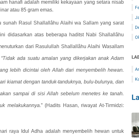
m hanafi adalah memiliki kekayaan yang setara nisab
F
dinar atau 85 gram emas.
J
 sunah Rasul Shallallâhu Alaihi
w
a
S
allam yang sarat
D
i didasarkan atas beberapa haditst Nabi Shallallâhu
O
 menuturkan dari Rasulullah Shallallâhu Alaihi Wasallam
LA
,
“Tidak ada suatu amalan yang dikerjakan anak Adam
Ar
ang lebih dicintai oleh Allah dari menyembelih hewan.
K
ari kiamat dengan tanduk-tanduknya, bulu-bulunya, dan
akan sampai di sisi Allah sebelum menetes ke tanah.
L
tuk melakukannya.
” (Hadits Hasan, riwayat A
t
-Tirmidzi:
hari raya Idul Adha adalah menyembelih hewan untuk