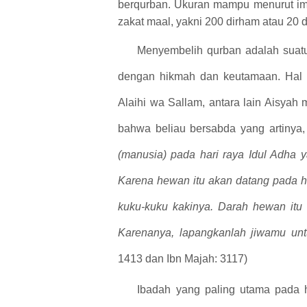
berqurban. Ukuran mampu menurut ima
zakat maal, yakni 200 dirham atau 20 
Menyembelih qurban adalah suatu
dengan hikmah dan keutamaan. Hal in
Alaihi
w
a
S
allam, antara lain Aisyah
bahwa beliau bersabda yang artinya
(manusia) pada hari raya Idul Adha y
Karena hewan itu akan datang pada h
kuku-kuku kakinya. Darah hewan itu 
Karenanya, lapangkanlah jiwamu un
1413 dan Ibn Majah: 3117)
Ibadah yang paling utama pada 