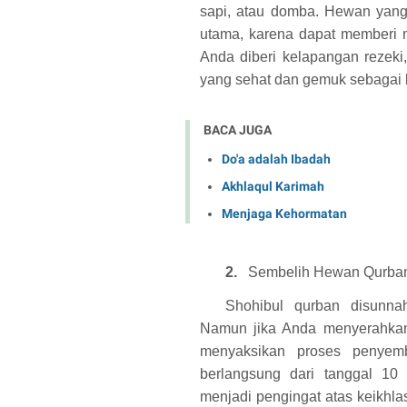
sapi, atau domba. Hewan yang
utama, karena dapat memberi m
Anda diberi kelapangan rezeki
yang sehat dan gemuk sebagai b
BACA JUGA
Do'a adalah Ibadah
Akhlaqul Karimah
Menjaga Kehormatan
2.
Sembelih Hewan Qurban
Shohibul qurban disunna
Namun jika Anda menyerahkan 
menyaksikan proses penyemb
berlangsung dari tanggal 10
menjadi pengingat atas keikhla