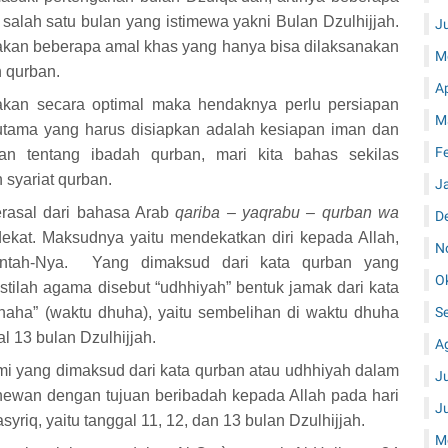
alah satu bulan yang istimewa yakni Bulan Dzulhijjah.
J
iakan beberapa amal khas yang hanya bisa dilaksanakan
M
n qurban.
A
akan secara optimal maka hendaknya perlu persiapan
M
tama yang harus disiapkan adalah kesiapan iman dan
F
 tentang ibadah qurban, mari kita bahas sekilas
 syariat qurban.
J
erasal dari bahasa Arab
qariba – yaqrabu – qurban wa
D
ekat. Maksudnya yaitu mendekatkan diri kepada Allah,
N
intah-Nya. Yang dimaksud dari kata qurban yang
O
stilah agama disebut “udhhiyah” bentuk jamak dari kata
dhaha” (waktu dhuha), yaitu sembelihan di waktu dhuha
S
l 13 bulan Dzulhijjah.
A
ami yang dimaksud dari kata qurban atau udhhiyah dalam
J
 hewan dengan tujuan beribadah kepada Allah pada hari
J
asyriq, yaitu tanggal 11, 12, dan 13 bulan Dzulhijjah.
M