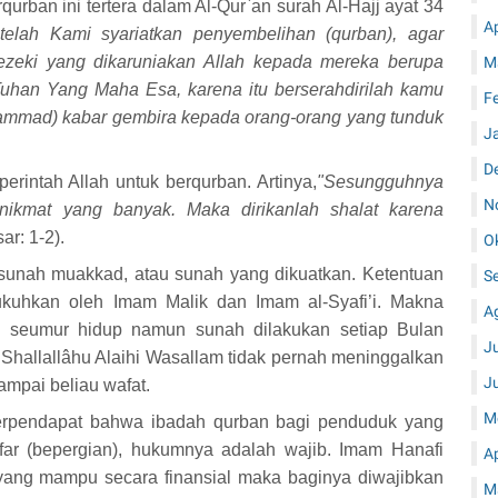
qurban ini tertera dalam Al-Qur`an surah Al-Hajj ayat 34
A
telah Kami syariatkan penyembelihan (qurban), agar
ezeki yang dikaruniakan Allah kepada mereka berupa
M
uhan Yang Maha Esa, karena itu berserahdirilah kamu
F
mmad) kabar gembira kepada orang-orang yang tunduk
J
D
perintah Allah untuk berqurban. Artinya,
"Sesungguhnya
N
ikmat yang banyak. Maka dirikanlah shalat karena
ar: 1-2).
O
unah muakkad, atau sunah yang dikuatkan. Ketentuan
S
kuhkan oleh Imam Malik dan Imam al-Syafi’i. Makna
A
li seumur hidup namun sunah dilakukan setiap Bulan
J
hallallâhu Alaihi Wasallam tidak pernah meninggalkan
J
ampai beliau wafat.
M
rpendapat bahwa ibadah qurban bagi penduduk yang
ar (bepergian), hukumnya adalah wajib. Imam Hanafi
A
ang mampu secara finansial maka baginya diwajibkan
M