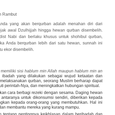
n Rambut
nda yang akan berqurban adalah menahan diri dari
ak awal Dzulhijjah hingga hewan qurban disembelih.
dist Nabi dan berlaku khusus untuk shohibul qurban,
ka Anda berqurban lebih dari satu hewan, sunnah ini
tu ekor disembelih.
memiliki sisi
hablum min Allah
maupun
hablum min an
 ibadah yang dilakukan sebagai wujud ketaatan dan
melaksanakan qurban, seorang Muslim berharap dapat
ti perintah-Nya, dan meningkatkan hubungan spiritual.
akan cara berbagi rezeki dengan sesama. Daging hewan
i antaranya untuk dikonsumsi sendiri, diberikan kepada
angkan kepada orang-orang yang membutuhkan. Hal ini
, dan membantu mereka yang kurang mampu.
 tentang pentingnya keikhlasan dalam beribadah dan