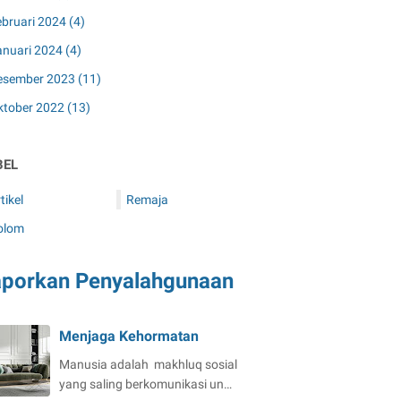
ebruari 2024
(4)
anuari 2024
(4)
esember 2023
(11)
ktober 2022
(13)
BEL
tikel
Remaja
olom
aporkan Penyalahgunaan
Menjaga Kehormatan
Manusia adalah makhluq sosial
yang saling berkomunikasi un…