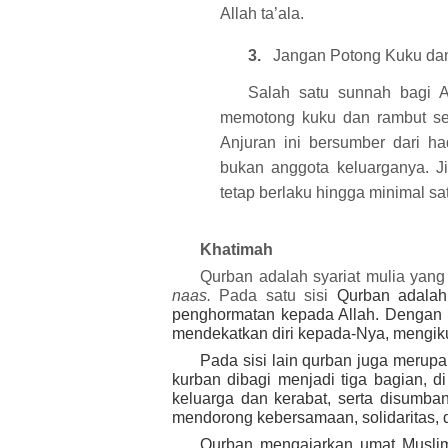
Allah
ta’ala
.
3.
Jangan Potong Kuku da
Salah satu sunnah bagi A
memotong kuku dan rambut sej
Anjuran ini bersumber dari ha
bukan anggota keluarganya. Ji
tetap berlaku hingga minimal sa
Khatimah
Qurban adalah syariat mulia yang 
naas.
Pada satu sisi
Qurban adalah
penghormatan kepada Allah. Dengan 
mendekatkan diri kepada-Nya, mengiku
Pada sisi lain qurban juga merup
kurban dibagi menjadi tiga bagian, d
keluarga dan kerabat, serta disumb
mendorong kebersamaan, solidaritas
Qurban mengajarkan umat Muslim