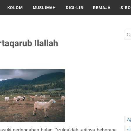
KOLOM
MUSLIMAH
DIGI-LIB
REMAJA
SIR
taqarub Ilallah
A
J
masuki
pertengahan bulan
D
zulqa’dah, artinya beberapa