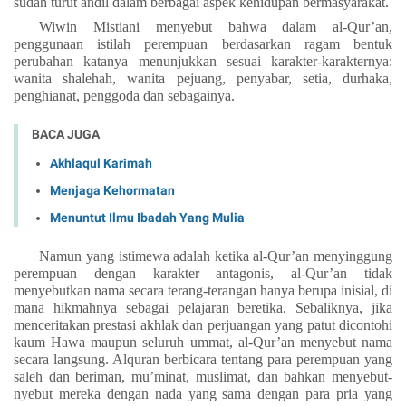
sudah turut andil dalam berbagai aspek kehidupan bermasyarakat.
Wiwin Mistiani menyebut bahwa dalam al-Qur’an,
penggunaan istilah perempuan berdasarkan ragam bentuk
perubahan katanya menunjukkan sesuai karakter-karakternya:
wanita shalehah, wanita pejuang, penyabar, setia, durhaka,
penghianat, penggoda dan sebagainya.
BACA JUGA
Akhlaqul Karimah
Menjaga Kehormatan
Menuntut Ilmu Ibadah Yang Mulia
Namun yang istimewa adalah ketika al-Qur’an menyinggung
perempuan dengan karakter antagonis, al-Qur’an tidak
menyebutkan nama secara terang-terangan hanya berupa inisial, di
mana hikmahnya sebagai pelajaran beretika. Sebaliknya, jika
menceritakan prestasi akhlak dan perjuangan yang patut dicontohi
kaum Hawa maupun seluruh ummat, al-Qur’an menyebut nama
secara langsung. Alquran berbicara tentang para perempuan yang
saleh dan beriman, mu’minat, muslimat, dan bahkan menyebut-
nyebut mereka dengan nada yang sama dengan para pria yang