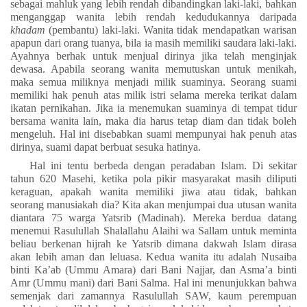
sebagai mahluk yang lebih rendah dibandingkan laki-laki, bahkan
menganggap wanita lebih rendah kedudukannya daripada
khadam
(pembantu) laki-laki. Wanita tidak mendapatkan warisan
apapun dari orang tuanya, bila ia masih memiliki saudara laki-laki.
Ayahnya berhak untuk menjual dirinya jika telah menginjak
dewasa. Apabila seorang wanita memutuskan untuk menikah,
maka semua miliknya menjadi milik suaminya. Seorang suami
memiliki hak penuh atas milik istri selama mereka terikat dalam
ikatan pernikahan. Jika ia menemukan suaminya di tempat tidur
bersama wanita lain, maka dia harus tetap diam dan tidak boleh
mengeluh. Hal ini disebabkan suami mempunyai hak penuh atas
dirinya, suami dapat berbuat sesuka hatinya.
Hal ini tentu berbeda dengan peradaban Islam. Di sekitar
tahun 620 Masehi, ketika pola pikir masyarakat masih diliputi
keraguan, apakah wanita memiliki jiwa atau tidak, bahkan
seorang manusiakah dia? Kita akan menjumpai dua utusan wanita
diantara 75 warga Yatsrib (Madinah). Mereka berdua datang
menemui Rasulullah Shalallahu Alaihi wa Sallam untuk meminta
beliau berkenan hijrah ke Yatsrib dimana dakwah Islam dirasa
akan lebih aman dan leluasa. Kedua wanita itu adalah Nusaiba
binti Ka’ab (Ummu Amara) dari Bani Najjar, dan Asma’a binti
Amr (Ummu mani) dari Bani Salma. Hal ini menunjukkan bahwa
semenjak dari zamannya Rasulullah SAW, kaum perempuan