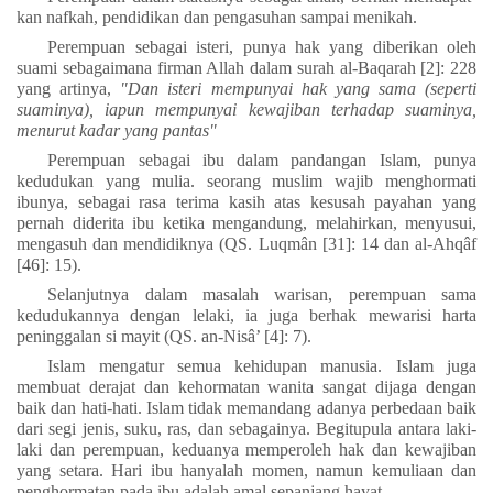
kan nafkah, pendidikan dan pengasuhan sampai menikah.
Perempuan sebagai isteri, punya hak yang diberikan oleh
suami sebagaimana firman Allah dalam surah al-Baqarah [2]: 228
yang artinya,
"Dan isteri mempunyai hak yang sama (seperti
suaminya), iapun mempunyai kewajiban terhadap suaminya,
menurut kadar yang pantas"
Perempuan sebagai ibu dalam pandangan Islam, punya
kedudukan yang mulia. seorang muslim wajib menghormati
ibunya, sebagai rasa terima kasih atas kesusah payahan yang
pernah diderita ibu ketika mengandung, melahirkan, menyusui,
mengasuh dan mendidiknya (QS. Luqmân [31]: 14 dan al-Ahqâf
[46]: 15).
Selanjutnya dalam masalah warisan, perempuan sama
kedudukannya dengan lelaki, ia juga berhak mewarisi harta
peninggalan si mayit (QS. an-Nisâ’ [4]: 7).
Islam mengatur semua kehidupan manusia. Islam juga
membuat derajat dan kehormatan wanita sangat dijaga dengan
baik dan hati-hati. Islam tidak memandang adanya perbedaan baik
dari segi jenis, suku, ras, dan sebagainya. Begitupula antara laki-
laki dan perempuan, keduanya memperoleh hak dan kewajiban
yang setara. Hari ibu hanyalah momen, namun kemuliaan dan
penghormatan pada ibu adalah amal sepanjang hayat.