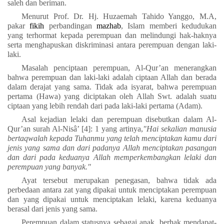
saleh dan beriman.
Menurut
Prof. Dr. Hj. Huzaemah Tahido Yanggo, M.A,
pakar
fikih
perbandingan
mazhab
, Islam memberi kedudukan
yang terhormat kepada perempuan dan melindungi hak-haknya
serta menghapuskan diskriminasi antara perempuan dengan laki-
laki.
Masalah penciptaan perempuan, Al-Qur’an menerangkan
bahwa perempuan dan laki-laki adalah ciptaan Allah dan berada
dalam derajat yang sama. Tidak ada isyarat, bahwa perempuan
pertama (Hawa) yang diciptakan oleh Allah Swt. adalah suatu
ciptaan yang lebih rendah dari pada laki-laki pertama (Adam).
Asal kejadian lelaki dan perempuan disebutkan dalam Al-
Qur’an surah Al-Nisâ’ [4]: 1 yang artinya,
"Hai sekalian manusia
bertaqwalah kepada Tuhanmu yang telah menciptakan kamu dari
jenis yang sama dan dari padanya Allah menciptakan pasangan
dan dari pada keduanya Allah memperkembangkan lelaki dan
perempuan yang banyak."
Ayat tersebut merupakan penegasan, bahwa tidak ada
perbedaan antara zat yang dipakai untuk menciptakan perempuan
dan yang dipakai untuk menciptakan lelaki, karena keduanya
berasal dari jenis yang sama.
Perempuan dalam statusnya sebagai anak, berhak mendapat-