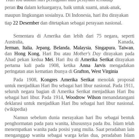
peran
ibu
dalam keluarganya, baik untuk suami, anak-anak,
maupun lingkungan sosialnya. Di Indonesia, hari ibu dirayakan
tiap
22 Desember
dan ditetapkan sebagai perayaan nasional.
Sementara di Amerika dan lebih dari 75 negara, seperti
Australia, Kanada,
Jerman
,
Italia
,
Jepang
,
Belanda
,
Malaysia
,
Singapura
,
Taiwan
,
dan
Hong Kong
, Hari Ibu atau
Mother's Day
dirayakan pada
Ahad pekan kedua
Mei
. Hari ibu di
Amerika Serikat
dirayakan
pertama kali pada 1908, ketika
Anna Jarvis
mengadakan
peringatan atas kematian ibunya di
Grafton, West Virginia
Pada 1908,
Kongres Amerika Serikat
menolak proposal
untuk menjadikan Hari Ibu sebagai hari libur nasional. Pada 1911,
seluruh negara bagian di Amerika Serikat menjadikan Hari Ibu
sebagai hari libur. Pada 1914,
Woodrow Wilson
menandatangani
deklarasi untuk menjadikan Hari Ibu sebagai hari libur nasional.
(wikipedia)
Namun sebelum dunia merayakan hari Ibu sebagai bentuk
penghormatan pada para wanita, khususnya pada ibu. Islam telah
menempatkan wanita pada posisi yang mulia. Saat peradaban lain
menganggap wanita sebagai warga kelas dua, peradaban Islam